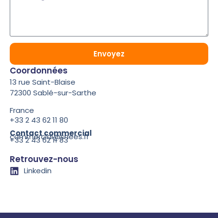
Envoyez
Coordonnées
13 rue Saint-Blaise
72300 Sablé-sur-Sarthe
France
+33 2 43 62 11 80
Contact commercial
commercial@snees.fr
+33 2 43 62 11 83
Retrouvez-nous
Linkedin