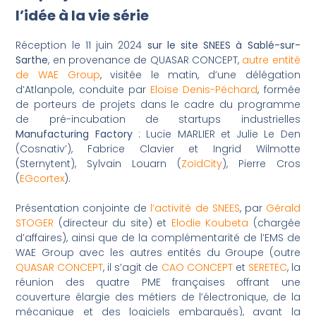
l’idée à la vie série
Réception le 11 juin 2024
sur le site SNEES à Sablé-sur-
Sarthe
, en provenance de QUASAR CONCEPT,
autre entité
de WAE Group
, visitée le matin, d’une délégation
d’Atlanpole, conduite par
Eloïse Denis-Péchard
, formée
de porteurs de projets dans le cadre du programme
de pré-incubation de startups industrielles
Manufacturing Factory
:
Lucie MARLIER et Julie Le Den
(Cosnativ’),
Fabrice Clavier et
Ingrid Wilmotte
(Sternytent),
Sylvain Louarn (
ZoïdCity
), Pierre Cros
(
EGcortex
).
Présentation conjointe de
l’activité de SNEES
, par
Gérald
STOGER
(directeur du site) et
Elodie Koubeta
(chargée
d’affaires), ainsi que de la complémentarité de l’EMS de
WAE Group avec les autres entités du Groupe (outre
QUASAR CONCEPT
, il s’agit de
CAO CONCEPT
et
SERETEC
, la
réunion des quatre PME françaises offrant une
couverture élargie des métiers de l’électronique, de la
mécanique et des logiciels embarqués), avant la